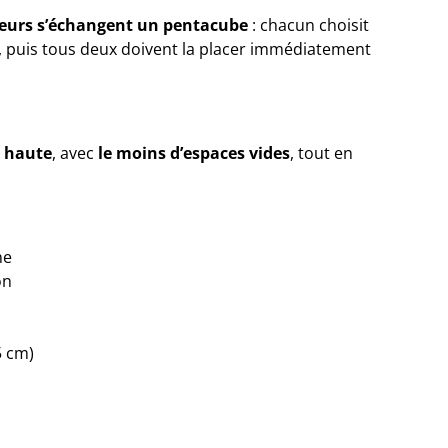
ueurs s’échangent un pentacube
: chacun choisit
re, puis tous deux doivent la placer immédiatement
s haute
, avec
le moins d’espaces vides
, tout en
ne
on
5 cm)