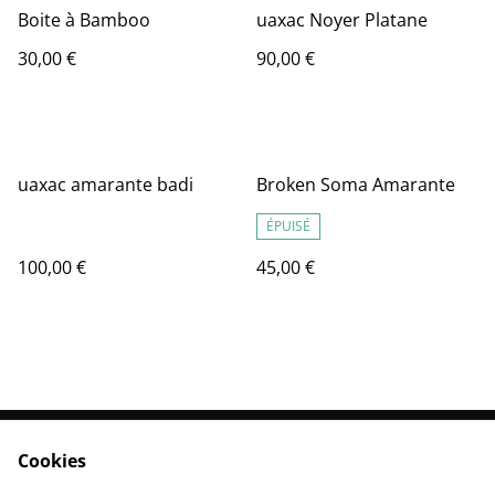
Boite à Bamboo
uaxac Noyer Platane
30,00 €
90,00 €
uaxac amarante badi
Broken Soma Amarante
ÉPUISÉ
100,00 €
45,00 €
Cookies
Contactez-nous
Conditions
Politique de
Politique de cookies