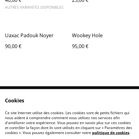
40,00 €
25,00 €
AUTRES VARIANTES DISPONIBLES
Uaxac Padouk Noyer
Wookey Hole
90,00 €
95,00 €
Cookies
Contactez-nous
Conditions
Politique de
Politique de cookies
Ce site Internet utilise des cookies. Les cookies sont de petits fichiers qui
confidentialité
nous aident à comprendre comment vous utilisez nos services afin
d'améliorer votre expérience. Vous pouvez en savoir plus sur ces cookies
et contrôler la façon dont ils sont utilisés en cliquant sur « Paramètres des
cookies ». Vous pouvez également consulter notre
politique de cookies
.